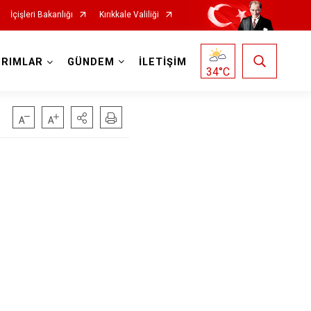
İçişleri Bakanlığı
Kırıkkale Valiliği
IRIMLAR
GÜNDEM
İLETİŞİM
34
°C