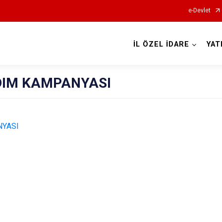
e-Devlet
İL ÖZEL İDARE
YAT
RDIM KAMPANYASI
NYASI