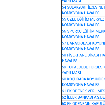
YAPILMASI
54 SULAKYURT İLÇESİNE
KOMİSYONA HAVALESİ
55 ÖZEL EĞİTİM MERKEZL
KOMİSYONA HAVALESİ
56 SPORCU EĞİTİM MERK
KOMİSYONA HAVALESİ
57 DANACIOBASI KÖYÜN
KOMİSYONA HAVALESİ
58 FİŞEKHANE BİNASI H
HAVALESİ
59 TOPALDEDE TÜRBESİ
YAPILMASI
60 KOÇUBABA KÖYÜNDE 
KOMİSYONA HAVALESİ
61 EK ÖDENEK VERİLMES
62 İLLER BANKASI A.Ş.D
63 EK ÖDENEĞİN KABUL