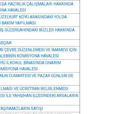
IŞA HAZIRLIK ÇALIŞMALARI HAKKINDA
YONA HAVALESİ
 GÜZELYURT KÖYÜ ARASINDAKİ YOLDA
İ BAKIM YAPILMASI
İŞ GÜZERGAHINDAKİ BÜZLER HAKKINDA
SEÇİMİ
İİ ÇEVRE DÜZENLEMESİ VE İMAMEVİ İÇİN
ALEBİNİN KOMİSYONA HAVALESİ
YÜ İLKOKUL BİNASINDA ONARIM
OMİSYONA HAVALESİ
NUN CUMARTESİ VE PAZAR GÜNLERİ DE
ILMASI VE ÜCRETİNİN BELİRLENMESİ
Sİ İLE YAHŞİHAN İLÇESİNDEKİ ARSALARIN
 TAŞINMAZLARIN SATIŞI