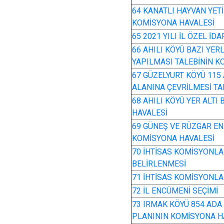
64 KANATLI HAYVAN YETİŞ
KOMİSYONA HAVALESİ
65 2021 YILI İL ÖZEL İ
66 AHILI KÖYÜ BAZI YE
YAPILMASI TALEBİNİN K
67 GÜZELYURT KÖYÜ 115
ALANINA ÇEVRİLMESİ TA
68 AHILI KÖYÜ YER ALT
HAVALESİ
69 GÜNEŞ VE RÜZGAR ENE
KOMİSYONA HAVALESİ
70 İHTİSAS KOMİSYONLAR
BELİRLENMESİ
71 İHTİSAS KOMİSYONLA
72 İL ENCÜMENİ SEÇİMİ
73 IRMAK KÖYÜ 854 ADA
PLANININ KOMİSYONA H