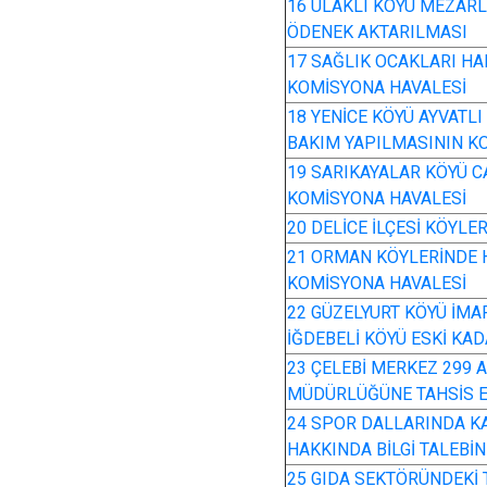
16 ULAKLI KÖYÜ MEZARLI
ÖDENEK AKTARILMASI
17 SAĞLIK OCAKLARI HAK
KOMİSYONA HAVALESİ
18 YENİCE KÖYÜ AYVATL
BAKIM YAPILMASININ K
19 SARIKAYALAR KÖYÜ C
KOMİSYONA HAVALESİ
20 DELİCE İLÇESİ KÖYL
21 ORMAN KÖYLERİNDE H
KOMİSYONA HAVALESİ
22 GÜZELYURT KÖYÜ İMAR
İĞDEBELİ KÖYÜ ESKİ KA
23 ÇELEBİ MERKEZ 299 A
MÜDÜRLÜĞÜNE TAHSİS E
24 SPOR DALLARINDA K
HAKKINDA BİLGİ TALEBİ
25 GIDA SEKTÖRÜNDEKİ 