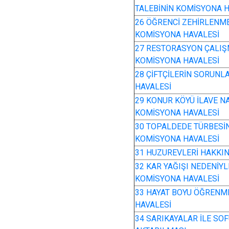
TALEBİNİN KOMİSYONA H
26 ÖĞRENCİ ZEHİRLENME
KOMİSYONA HAVALESİ
27 RESTORASYON ÇALIŞM
KOMİSYONA HAVALESİ
28 ÇİFTÇİLERİN SORUNLA
HAVALESİ
29 KONUR KÖYÜ İLAVE N
KOMİSYONA HAVALESİ
30 TOPALDEDE TÜRBESİ
KOMİSYONA HAVALESİ
31 HUZUREVLERİ HAKKIN
32 KAR YAĞIŞI NEDENİYL
KOMİSYONA HAVALESİ
33 HAYAT BOYU ÖĞRENME
HAVALESİ
34 SARIKAYALAR İLE SO