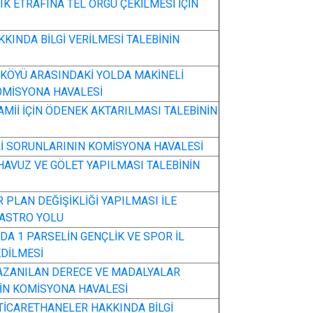
K ETRAFINA TEL ÖRGÜ ÇEKİLMESİ İÇİN
KINDA BİLGİ VERİLMESİ TALEBİNİN
I KÖYÜ ARASINDAKİ YOLDA MAKİNELİ
OMİSYONA HAVALESİ
AMİİ İÇİN ÖDENEK AKTARILMASI TALEBİNİN
ERİ SORUNLARININ KOMİSYONA HAVALESİ
AVUZ VE GÖLET YAPILMASI TALEBİNİN
 PLAN DEĞİŞİKLİĞİ YAPILMASI İLE
DASTRO YOLU
DA 1 PARSELİN GENÇLİK VE SPOR İL
DİLMESİ
AZANILAN DERECE VE MADALYALAR
NİN KOMİSYONA HAVALESİ
TİCARETHANELER HAKKINDA BİLGİ