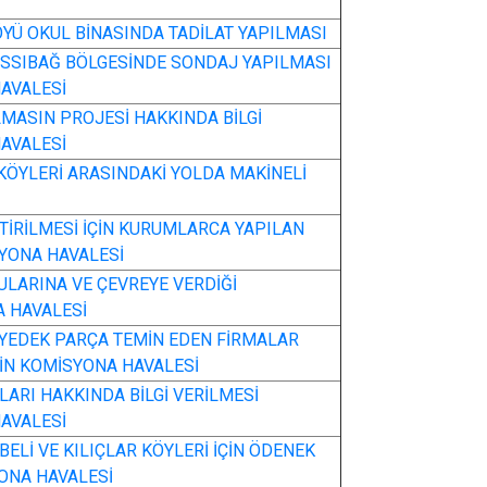
YÜ OKUL BİNASINDA TADİLAT YAPILMASI
ASSIBAĞ BÖLGESİNDE SONDAJ YAPILMASI
AVALESİ
MASIN PROJESİ HAKKINDA BİLGİ
AVALESİ
I KÖYLERİ ARASINDAKİ YOLDA MAKİNELİ
ŞTİRİLMESİ İÇİN KURUMLARCA YAPILAN
YONA HAVALESİ
SULARINA VE ÇEVREYE VERDİĞİ
 HAVALESİ
E YEDEK PARÇA TEMİN EDEN FİRMALAR
NİN KOMİSYONA HAVALESİ
LARI HAKKINDA BİLGİ VERİLMESİ
AVALESİ
EBELİ VE KILIÇLAR KÖYLERİ İÇİN ÖDENEK
ONA HAVALESİ