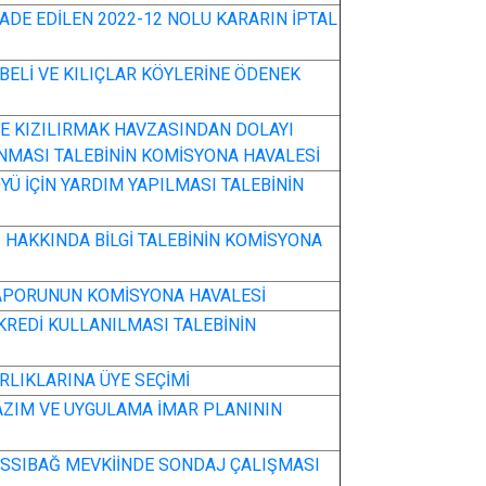
İADE EDİLEN 2022-12 NOLU KARARIN İPTAL
DEBELİ VE KILIÇLAR KÖYLERİNE ÖDENEK
E KIZILIRMAK HAVZASINDAN DOLAYI
NMASI TALEBİNİN KOMİSYONA HAVALESİ
YÜ İÇİN YARDIM YAPILMASI TALEBİNİN
İ HAKKINDA BİLGİ TALEBİNİN KOMİSYONA
 RAPORUNUN KOMİSYONA HAVALESİ
KREDİ KULLANILMASI TALEBİNİN
RLIKLARINA ÜYE SEÇİMİ
AZIM VE UYGULAMA İMAR PLANININ
ASSIBAĞ MEVKİİNDE SONDAJ ÇALIŞMASI