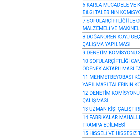
6 KARLA MÜCADELE VE K
BİLGİ TALEBİNİN KOMİS
7 SOFULARÇİFTLİĞİ İLE
MALZEMELİ VE MAKİNEL
8 DOĞANÖREN KÖYÜ GEÇ
ÇALIŞMA YAPILMASI
9 DENETİM KOMİSYONU 
10 SOFULARÇİFTLİĞİ CAM
ÖDENEK AKTARILMASI T
11 MEHMETBEYOBASI KÖ
YAPILMASI TALEBİNİN K
12 DENETİM KOMİSYONU
ÇALIŞMASI
13 UZMAN KİŞİ ÇALIŞTIR
14 FABRİKALAR MAHALLE
TRAMPA EDİLMESİ
15 HİSSELİ VE HİSSESİZ