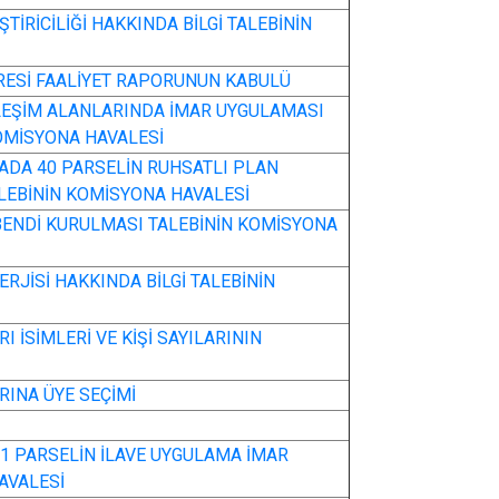
TİRİCİLİĞİ HAKKINDA BİLGİ TALEBİNİN
DARESİ FAALİYET RAPORUNUN KABULÜ
RLEŞİM ALANLARINDA İMAR UYGULAMASI
OMİSYONA HAVALESİ
 ADA 40 PARSELİN RUHSATLI PLAN
LEBİNİN KOMİSYONA HAVALESİ
I BENDİ KURULMASI TALEBİNİN KOMİSYONA
RJİSİ HAKKINDA BİLGİ TALEBİNİN
I İSİMLERİ VE KİŞİ SAYILARININ
RINA ÜYE SEÇİMİ
 1 PARSELİN İLAVE UYGULAMA İMAR
AVALESİ