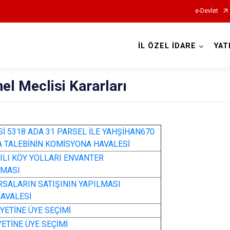
e-Devlet
İL ÖZEL İDARE
YAT
nel Meclisi Kararları
İ 5318 ADA 31 PARSEL İLE YAHŞİHAN670
 TALEBİNİN KOMİSYONA HAVALESİ
 YILI KÖY YOLLARI ENVANTER
NMASI
ARSALARIN SATIŞININ YAPILMASI
AVALESİ
YETİNE ÜYE SEÇİMİ
ETİNE ÜYE SEÇİMİ