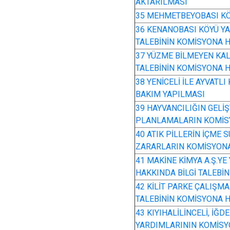
AKTARILMASI
35 MEHMETBEYOBASI KÖ
36 KENANOBASI KÖYÜ Y
TALEBİNİN KOMİSYONA H
37 YÜZME BİLMEYEN KAL
TALEBİNİN KOMİSYONA H
38 YENİCELİ İLE AYVATL
BAKIM YAPILMASI
39 HAYVANCILIĞIN GELİ
PLANLAMALARIN KOMİS
40 ATIK PİLLERİN İÇME 
ZARARLARIN KOMİSYONA
41 MAKİNE KİMYA A.Ş.Y
HAKKINDA BİLGİ TALEBİ
42 KİLİT PARKE ÇALIŞMA
TALEBİNİN KOMİSYONA H
43 KIYIHALİLİNCELİ, İĞD
YARDIMLARININ KOMİSY