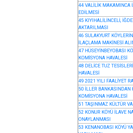
44 VALİLİK MAKAMINCA 
EDİLMESİ
45 KIYIHALİLİNCELİ, İĞ
AKTARILMASI
46 SULAKYURT KÖYLERİN
İLAÇLAMA MAKİNESİ ALI
47 HÜSEYİNBEYOBASI KÖ
KOMİSYONA HAVALESİ
48 DELİCE TUZ TESİSLER
HAVALESİ
49 2021 YILI FAALİYET
50 İLLER BANKASINDAN 
KOMİSYONA HAVALESİ
51 TAŞINMAZ KÜLTÜR VA
52 KONUR KÖYÜ İLAVE N
ONAYLANMASI
53 KENANOBASI KÖYÜ Y